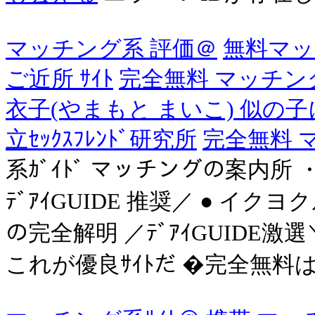
マッチング系 評価＠
無料マッ
ご近所 ｻｲﾄ
完全無料 マッチング
衣子(やまもと まいこ) 似の
立ｾｯｸｽﾌﾚﾝﾄﾞ研究所
完全無料 
系ｶﾞｲﾄﾞ マッチングの案内所 ・ ﾒ
ﾃﾞｱｲGUIDE 推奨／ ● イクヨ
の完全解明 ／ﾃﾞｱｲGUIDE激選＼
これが優良ｻｲﾄだ �完全無料は疑