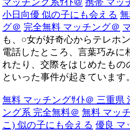
マッチング系ｻｲﾄ＠
携帯 マッ
小日向優 似の子にも会える
無
グ＠
完全無料 マッチング＠
も、○女が好奇心からテレホ
電話したところ、言葉巧みに
れたり、交際をはじめたもの
といった事件が起きています。 .
無料 マッチングｻｲﾄ＠ 三重
ング系 完全無料＠
無料 マッチ
こ) 似の子にも会える
優良 