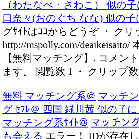
（わたなべ・さわこ） 似の子
口奈々(おのぐち なな) 似の
グｻｲﾄはｺｺからどうぞ ・ クリ
http://mspolly.com/deaike
【無料マッチング】. コメント
ます。 閲覧数 1 ・ クリップ数 1 
無料 マッチング系＠
マッチン
グ ｾﾌﾚ＠ 四国 緑川茜 似の子
マッチング系ｻｲﾄ＠
マッチング
も会える
エラー！ IDが存在